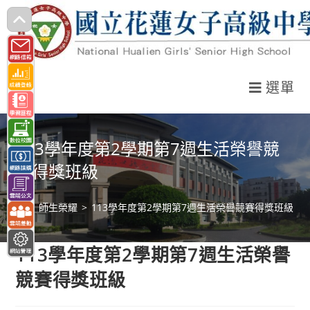
跳
轉
至
主
選單
要
內
容
113學年度第2學期第7週生活榮譽競
賽得獎班級
>
師生榮耀
>
113學年度第2學期第7週生活榮譽競賽得獎班級
113學年度第2學期第7週生活榮譽
競賽得獎班級