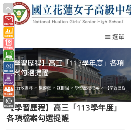
跳
轉
至
主
選單
要
內
容
【學習歷程】高三「113學年度」各項
檔案勾選提醒
>
行政團隊
>
教務處
>
註冊組
>
學習歷程檔案
>
【學習歷程】
【學習歷程】高三「113學年度」
各項檔案勾選提醒