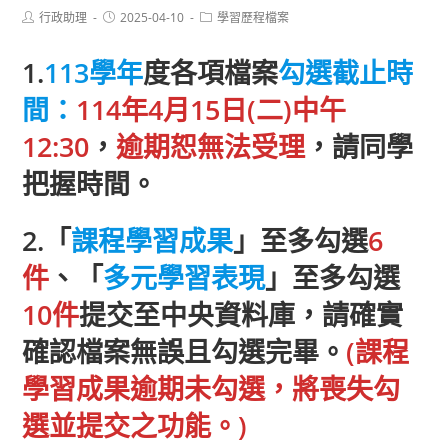
Post
Post
Post
行政助理
2025-04-10
學習歷程檔案
author:
published:
category:
1.
113學年
度各項檔案
勾選截止時
間：
114年4月15日(二)中午
12:30
，
逾期恕無法受理
，請同學
把握時間。
2.「
課程學習成果
」至多勾選
6
件
、「
多元學習表現
」至多勾選
10件
提交至中央資料庫，請確實
確認檔案無誤且勾選完畢。
(課程
學習成果逾期未勾選，將喪失勾
選並提交之功能。)