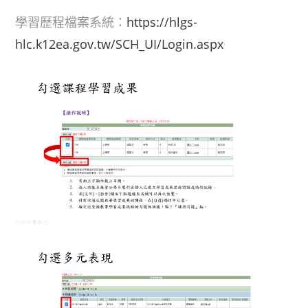
學習歷程檔案系統：
https://hlgs-
hlc.k12ea.gov.tw/SCH_UI/Login.aspx