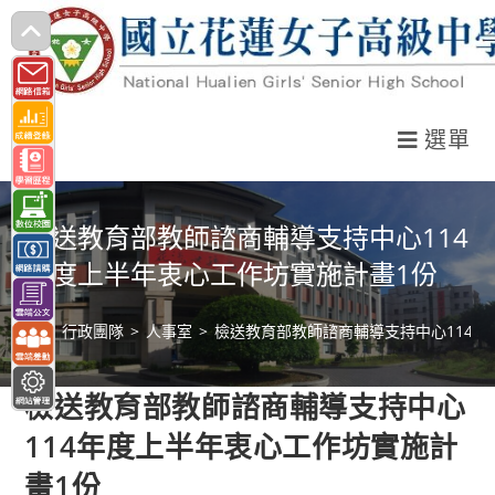
跳
轉
至
主
選單
要
內
容
檢送教育部教師諮商輔導支持中心114
年度上半年衷心工作坊實施計畫1份
>
行政團隊
>
人事室
>
檢送教育部教師諮商輔導支持中心114年
檢送教育部教師諮商輔導支持中心
114年度上半年衷心工作坊實施計
畫1份