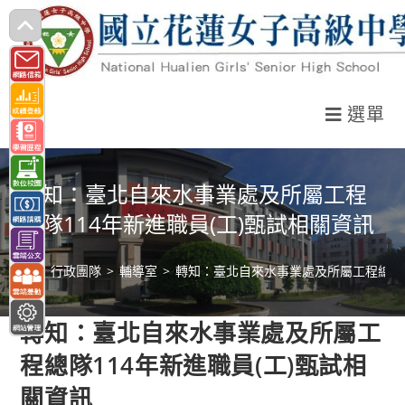
跳
轉
至
主
選單
要
內
容
轉知：臺北自來水事業處及所屬工程
總隊114年新進職員(工)甄試相關資訊
>
行政團隊
>
輔導室
>
轉知：臺北自來水事業處及所屬工程總隊1
轉知：臺北自來水事業處及所屬工
程總隊114年新進職員(工)甄試相
關資訊