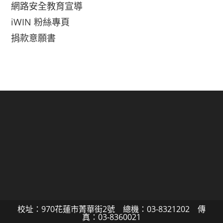
網路安全教育宣導
iWIN 粉絲專頁
捐款意願書
校址：970花蓮市菁華街2號 總機：03-8321202 傳
真：03-8360021