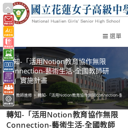
跳
轉
至
主
選單
要
內
容
轉知-「活用Notion教育協作無限
Connection-藝術生活-全國教師研
習」實施計畫
>
教師進修
>
轉知-「活用Notion教育協作無限Connection
轉知-「活用Notion教育協作無限
Connection-藝術生活-全國教師