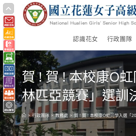
跳
轉
至
主
認識花女
行政團隊
要
內
容
賀 ! 賀 ! 本校
林匹亞競賽」選訓
>
行政團隊
>
教務處
>
賀 ! 賀 ! 本校康O虹同學入選