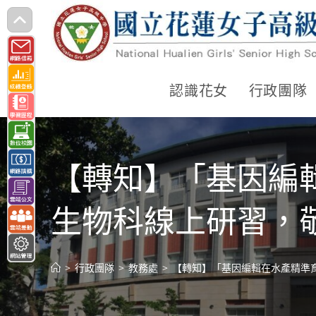
跳
轉
至
主
認識花女
行政團隊
要
內
容
【轉知】「基因編
生物科線上研習，
>
行政團隊
>
教務處
>
【轉知】「基因編輯在水產精準