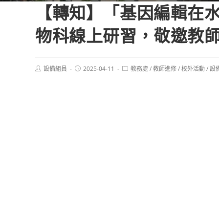
【轉知】「基因編輯在
物科線上研習，敬邀教
Post
Post
Post
設備組員
2025-04-11
教務處
/
教師進修
/
校外活動
/
設
author:
published:
category: