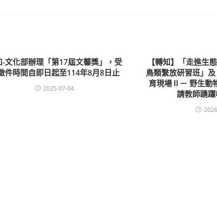
知-文化部辦理「第17屆文馨獎」，受
【轉知】「走進生態
徵件時間自即日起至114年8月8日止
鳥類繫放研習班」及
育現場Ⅱ－ 野生動
2025-07-04
請教師踴躍
2026