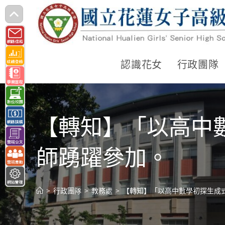
跳
轉
至
主
認識花女
行政團隊
要
內
容
【轉知】「以高中
師踴躍參加。
>
行政團隊
>
教務處
>
【轉知】「以高中數學初探生成式