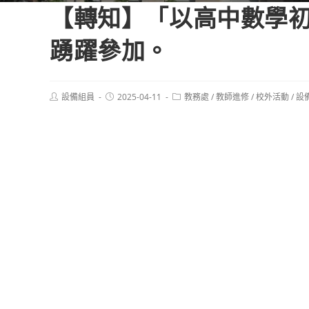
【轉知】「以高中數學初
踴躍參加。
Post
Post
Post
設備組員
2025-04-11
教務處
/
教師進修
/
校外活動
/
設
author:
published:
category: