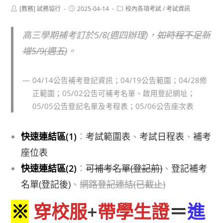
Post
Post
Post
[教務] 試務協行
2025-04-14
校內各項考試
/
考試資訊
author:
published:
category:
高三學期補考訂於5/8(週四辦理)，
如時程不足新
增5/9(週五)
。
04/14公告補考登記資訊；04/19公告範圍；04/28修
正範圍；05/02公告可補考名單、啟用登記網址；
05/05公告登記名單及考程表；05/06公告座次表
快速連結區(1)
：
考試範圍表
、
考試日程表
、
補考
座位表
快速連結區(2)
：
可補考名單(登記前)
、
登記補考
名單(登記後)
、
網路登記連結(已截止)
※
穿校服
+
帶學生證
＝
進