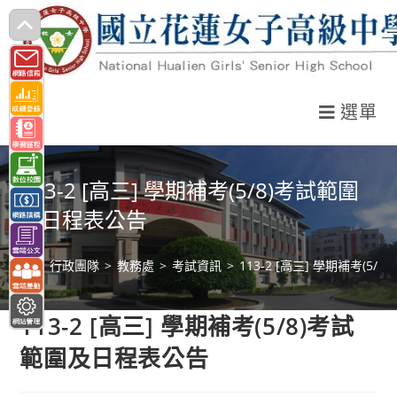
跳
轉
至
主
選單
要
內
容
113-2 [高三] 學期補考(5/8)考試範圍
及日程表公告
>
行政團隊
>
教務處
>
考試資訊
>
113-2 [高三] 學期補考(5
113-2 [高三] 學期補考(5/8)考試
範圍及日程表公告