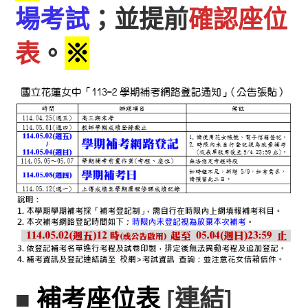
場考試
；並提前
確認座位
表
。
※
■
補考座位表
[
連結
]