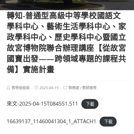
轉知-普通型高級中等學校國語文
學科中心、藝術生活學科中心、家
政學科中心、歷史學科中心暨國立
故宮博物院聯合辦理講座【從故宮
國寶出發——跨領域專題的課程共
備】實施計畫
Post
Post
Post
教學組組員
2025-04-15
教務處
/
教師進修
author:
published:
category:
來文-2025-04-15T084551.511
下載
16639137_11460041304_1_ATTACH1
下載