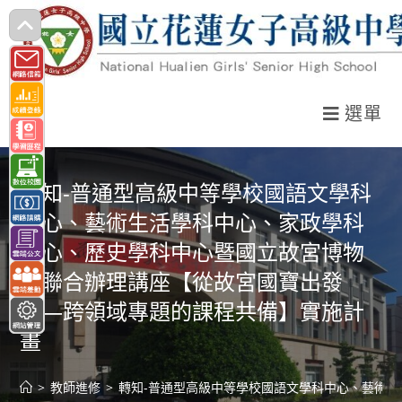
跳
轉
至
主
選單
要
內
容
轉知-普通型高級中等學校國語文學科
中心、藝術生活學科中心、家政學科
中心、歷史學科中心暨國立故宮博物
院聯合辦理講座【從故宮國寶出發
——跨領域專題的課程共備】實施計
畫
>
教師進修
>
轉知-普通型高級中等學校國語文學科中心、藝術