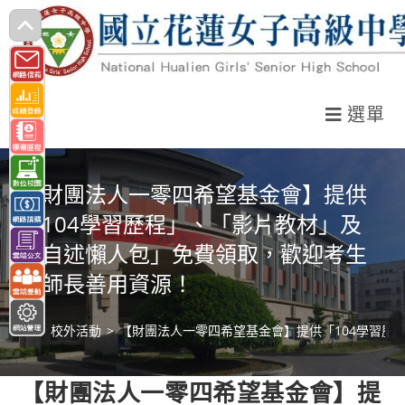
跳
轉
至
主
選單
要
內
容
【財團法人一零四希望基金會】提供
「104學習歷程」、「影片教材」及
「自述懶人包」免費領取，歡迎考生
與師長善用資源！
>
校外活動
>
【財團法人一零四希望基金會】提供「104學習歷
【財團法人一零四希望基金會】提