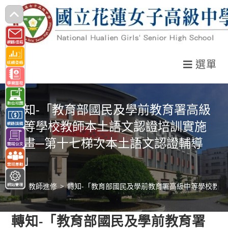
跳
轉
至
主
選單
要
內
容
轉知-「教育部國民及學前教育署高級
中等學校教師本土語文認證培訓實施
計畫─第十七梯次本土語文認證輔導
班」
>
教師進修
>
轉知-「教育部國民及學前教育署高級中等學校教
轉知-「教育部國民及學前教育署