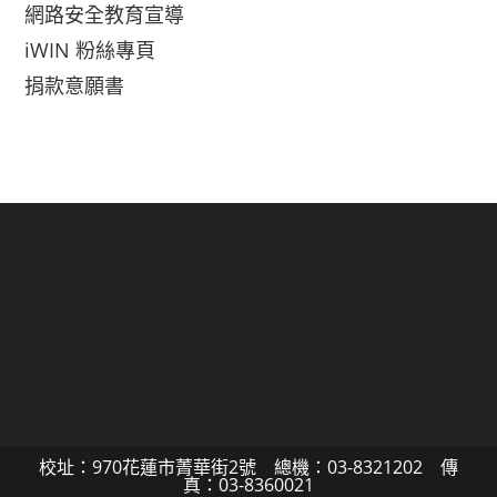
網路安全教育宣導
iWIN 粉絲專頁
捐款意願書
校址：970花蓮市菁華街2號 總機：03-8321202 傳
真：03-8360021