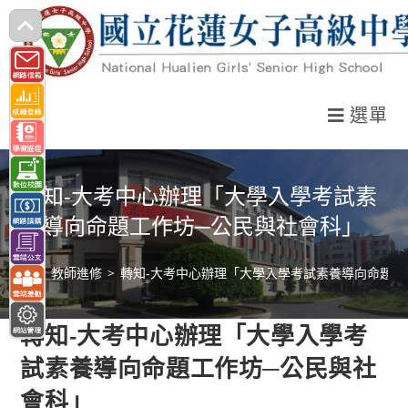
跳
轉
至
主
選單
要
內
容
轉知-大考中心辦理「大學入學考試素
養導向命題工作坊─公民與社會科」
>
教師進修
>
轉知-大考中心辦理「大學入學考試素養導向命題工
轉知-大考中心辦理「大學入學考
試素養導向命題工作坊─公民與社
會科」