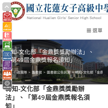
跳
轉
至
主
選單
要
內
容
轉知-文化部「金鼎獎獎勵辦法」、
「第49屆金鼎獎報名須知」
>
行政團隊
>
圖書館
>
圖書館公告訊息
>
轉知-文化部「金鼎獎
轉知-文化部「金鼎獎獎勵辦
法」、「第49屆金鼎獎報名須
知」