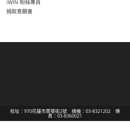
iWIN 粉絲專頁
捐款意願書
校址：970花蓮市菁華街2號 總機：03-8321202 傳
真：03-8360021