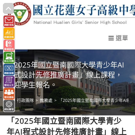
跳
轉
至
主
選單
要
內
容
「2025年國立暨南國際大學青少年AI
程式設計先修推廣計畫」線上課程，
歡迎學生報名。
>
行政團隊
>
教務處
>
「2025年國立暨南國際大學青少年AI
「2025年國立暨南國際大學青少
年AI程式設計先修推廣計畫」線上