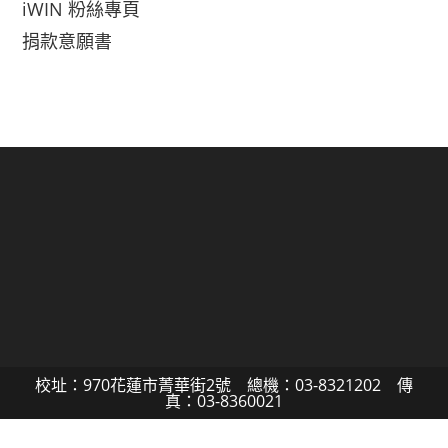
iWIN 粉絲專頁
捐款意願書
校址：970花蓮市菁華街2號 總機：03-8321202 傳
真：03-8360021