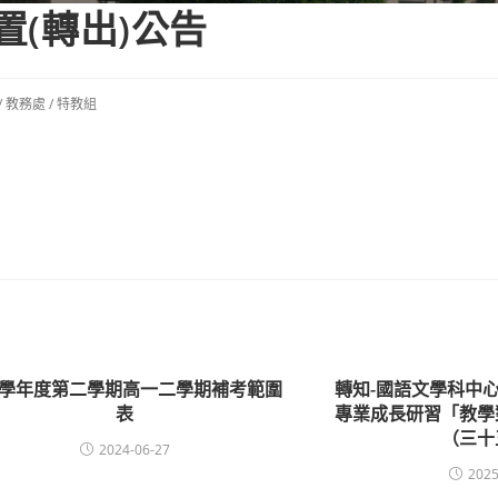
置(轉出)公告
/
教務處
/
特教組
12學年度第二學期高一二學期補考範圍
轉知-國語文學科中心
表
專業成長研習「教學
（三十
2024-06-27
2025