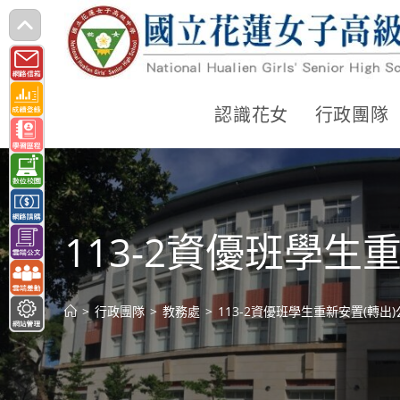
跳
轉
至
主
認識花女
行政團隊
要
內
容
113-2資優班學生
>
行政團隊
>
教務處
>
113-2資優班學生重新安置(轉出