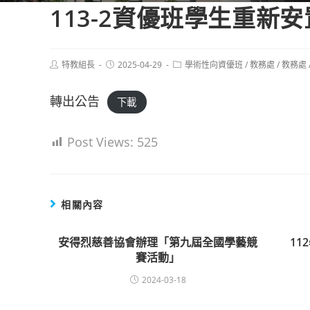
113-2資優班學生重新安
Post
Post
Post
特教組長
2025-04-29
學術性向資優班
/
教務處
/
教務處
author:
published:
category:
轉出公告
下載
Post Views:
525
相關內容
安得烈慈善協會辦理「第九屆全國學藝競
1
賽活動」
2024-03-18