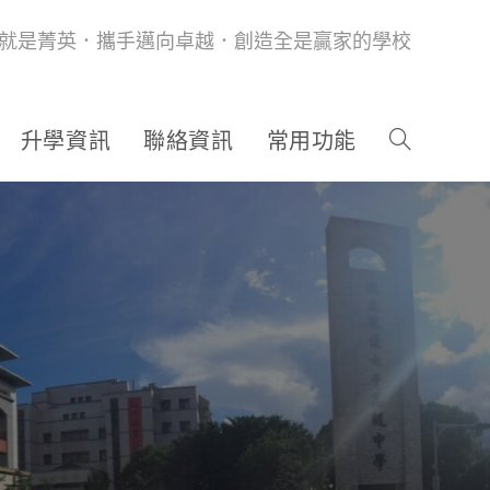
就是菁英．攜手邁向卓越．創造全是贏家的學校
升學資訊
聯絡資訊
常用功能