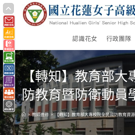
跳
轉
至
主
認識花女
行政團隊
要
內
容
【轉知】教育部大專
防教育暨防衛動員
>
教師進修
>
【轉知】教育部大專校院全民國防教育資源