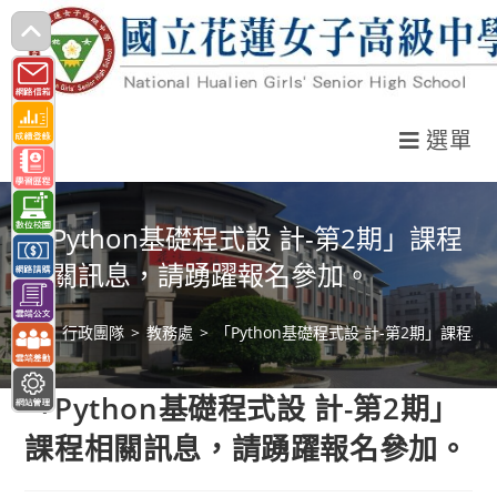
跳
轉
至
主
選單
要
內
容
「Python基礎程式設 計-第2期」課程
相關訊息，請踴躍報名參加。
>
行政團隊
>
教務處
>
「Python基礎程式設 計-第2期」課
「Python基礎程式設 計-第2期」
課程相關訊息，請踴躍報名參加。