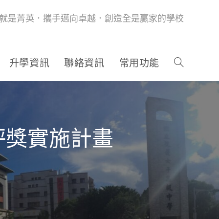
就是菁英．攜手邁向卓越．創造全是贏家的學校
升學資訊
聯絡資訊
常用功能
評獎實施計畫