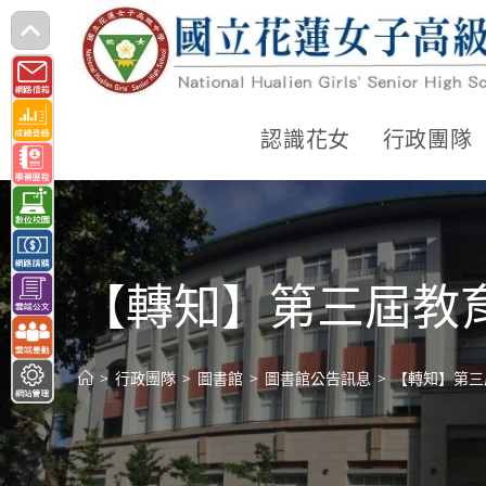
跳
轉
至
主
認識花女
行政團隊
要
內
容
【轉知】第三屆教
>
行政團隊
>
圖書館
>
圖書館公告訊息
>
【轉知】第三