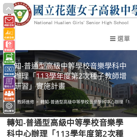
跳
轉
至
主
選單
要
內
容
轉知-普通型高級中等學校音樂學科中
心辦理「113學年度第2次種子教師增
能研習」實施計畫
>
教師進修
>
轉知-普通型高級中等學校音樂學科中心辦理「11
轉知-普通型高級中等學校音樂學
科中心辦理「113學年度第2次種