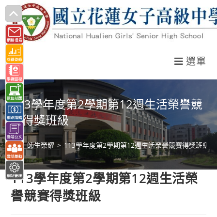
跳
轉
至
主
選單
要
內
容
113學年度第2學期第12週生活榮譽競
賽得獎班級
>
師生榮耀
>
113學年度第2學期第12週生活榮譽競賽得獎班級
113學年度第2學期第12週生活榮
譽競賽得獎班級