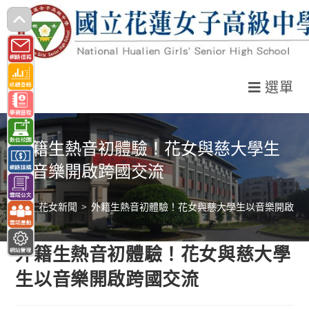
跳
轉
至
主
選單
要
內
容
外籍生熱音初體驗！花女與慈大學生
以音樂開啟跨國交流
>
花女新聞
>
外籍生熱音初體驗！花女與慈大學生以音樂開啟跨
外籍生熱音初體驗！花女與慈大學
生以音樂開啟跨國交流