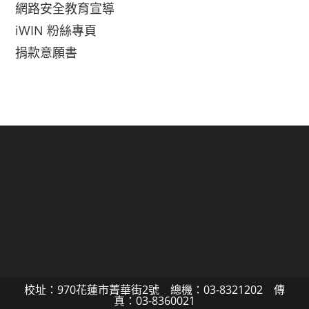
網路安全教育宣導
iWIN 粉絲專頁
捐款意願書
校址：970花蓮市菁華街2號 總機：03-8321202 傳
真：03-8360021