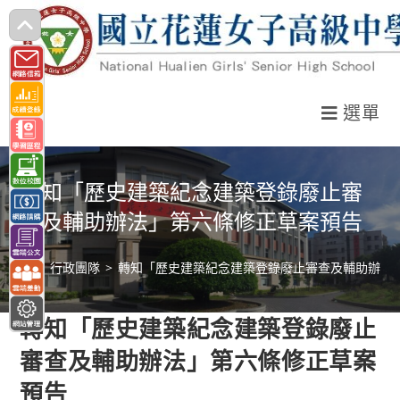
跳
轉
至
主
選單
要
內
容
轉知「歷史建築紀念建築登錄廢止審
查及輔助辦法」第六條修正草案預告
>
行政團隊
>
轉知「歷史建築紀念建築登錄廢止審查及輔助辦法
轉知「歷史建築紀念建築登錄廢止
審查及輔助辦法」第六條修正草案
預告