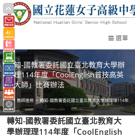
跳
轉
至
主
選單
要
內
容
轉知-國教署委託國立臺北教育大學辦
理理114年度「CoolEnglish普技高英
閱大師」比賽辦法
>
教師進修
>
轉知-國教署委託國立臺北教育大學辦理理114年度「C
轉知-國教署委託國立臺北教育大
學辦理理114年度「CoolEnglish