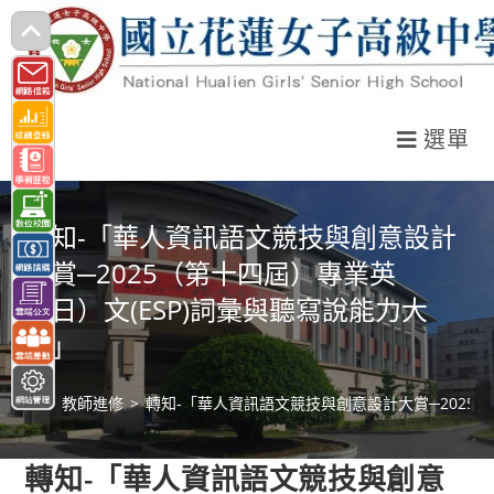
跳
轉
至
主
選單
要
內
容
轉知-「華人資訊語文競技與創意設計
大賞─2025（第十四屆）專業英
（日）文(ESP)詞彙與聽寫說能力大
賽」
>
教師進修
>
轉知-「華人資訊語文競技與創意設計大賞─2025（
轉知-「華人資訊語文競技與創意