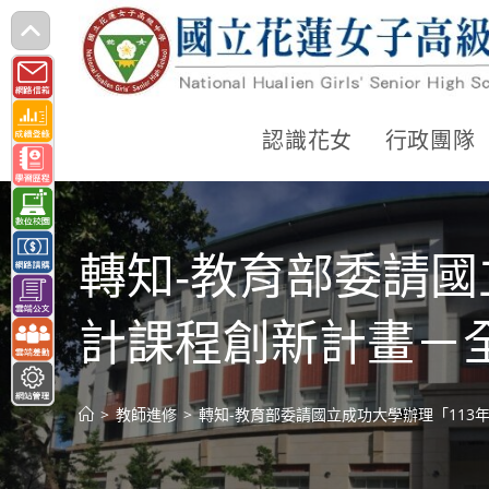
跳
轉
至
主
認識花女
行政團隊
要
內
容
轉知-教育部委請國
計課程創新計畫－
>
教師進修
>
轉知-教育部委請國立成功大學辦理「113