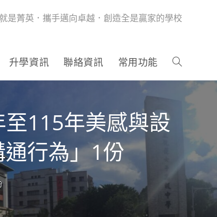
就是菁英．攜手邁向卓越．創造全是贏家的學校
升學資訊
聯絡資訊
常用功能
至115年美感與設
通行為」1份
份