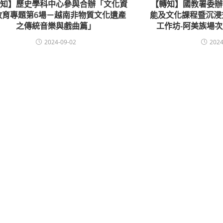
轉知】歷史學科中心參與合辦「文化資
【轉知】國教署委辦
教育專題第6場－越南非物質文化遺產
能及文化課程暨沉浸
之傳統音樂與戲曲篇」
工作坊-阿美族場
2024-09-02
2024