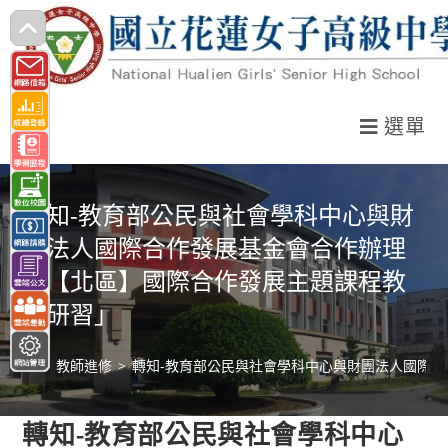
跳
轉
至
主
選單
要
內
容
轉知-教育部公民與社會學科中心與財
團法人國際合作發展基金會合作辦理
「【北區】國際合作發展主題課程教
師研習」
>
教師進修
>
轉知-教育部公民與社會學科中心與財團法人國際
轉知-教育部公民與社會學科中心