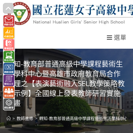
跳
轉
至
主
選單
要
內
容
轉知-教育部普通高級中學課程藝術生
活學科中心暨高雄市政府教育局合作
辦理之【表演藝術融入SEL教學策略教
案示例】全國線上發表教師研習實施
計畫
>
教師進修
>
轉知-教育部普通高級中學課程藝術生活學科中心暨