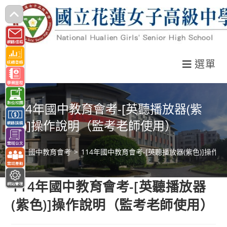
跳
轉
至
主
選單
要
內
容
114年國中教育會考-[英聽播放器(紫
色)]操作說明（監考老師使用）
>
國中教育會考
>
114年國中教育會考-[英聽播放器(紫色)]操
114年國中教育會考-[英聽播放器
(紫色)]操作說明（監考老師使用）