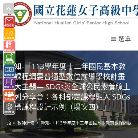
跳
轉
至
主
選單
要
內
容
轉知-「113學年度十二年國民基本教
育課程綱要普通型數位前導學校計畫
八大主題— SDGs與全球公民素養線上
系列分享會：各科部定課程融入 SDGs
指標課程設計示例（場次四）」
>
教師進修
>
轉知-「113學年度十二年國民基本教育課程綱要普