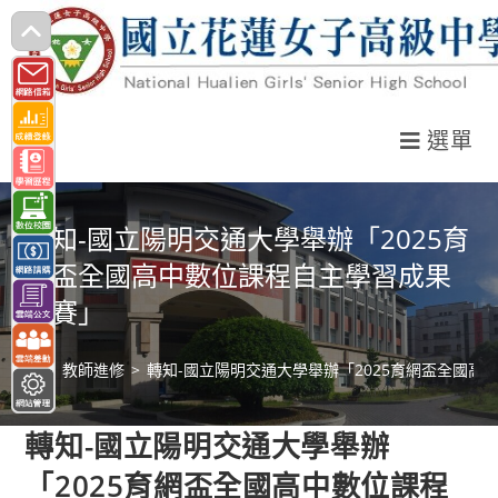
跳
轉
至
主
選單
要
內
容
轉知-國立陽明交通大學舉辦「2025育
網盃全國高中數位課程自主學習成果
競賽」
>
教師進修
>
轉知-國立陽明交通大學舉辦「2025育網盃全國高
轉知-國立陽明交通大學舉辦
「2025育網盃全國高中數位課程