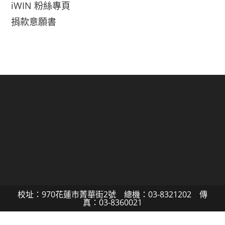
iWIN 粉絲專頁
捐款意願書
校址：970花蓮市菁華街2號 總機：03-8321202 傳
真：03-8360021