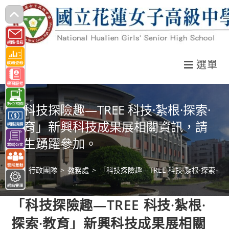
跳
轉
至
主
選單
要
內
容
「科技探險趣—TREE 科技·紮根·探索·
教育」新興科技成果展相關資訊，請
師生踴躍參加。
>
行政團隊
>
教務處
>
「科技探險趣—TREE 科技·紮根·探索
「科技探險趣—TREE 科技·紮根·
探索·教育」新興科技成果展相關