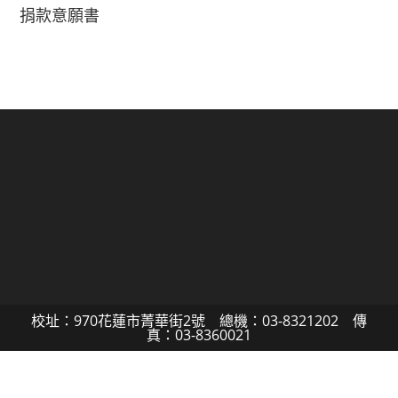
捐款意願書
校址：970花蓮市菁華街2號 總機：03-8321202 傳
真：03-8360021