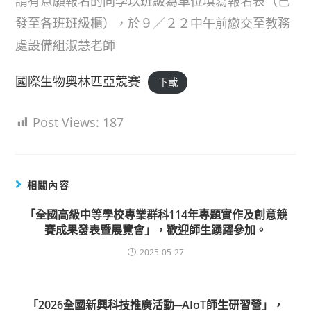
請有意願報名的同學以班級為單位填寫報名表（已
發至各班班級櫃），於９／２２中午前繳交至教務
處設備組淑慧老師
國際生物奧林匹亞競賽
下載
Post Views:
187
相關內容
「全國高級中等學校專業群科114年專題實作及創意競
賽成果發表暨展覽會」，歡迎師生踴躍參加。
2025-05-27
「2026全國新興科技推廣活動─AIoT師生研習營」，