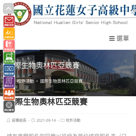
跳
轉
至
主
選單
要
內
容
國際生物奧林匹亞競賽
>
校外活動
>
國際生物奧林匹亞競賽
國際生物奧林匹亞競賽
Post
Post
Post
設備組長
2021-09-14
校外活動
author:
published:
category: