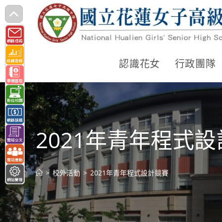
跳
轉
至
主
認識花女
行政團隊
要
內
容
2021年青年程式
>
校外活動
>
2021年青年程式設計競賽