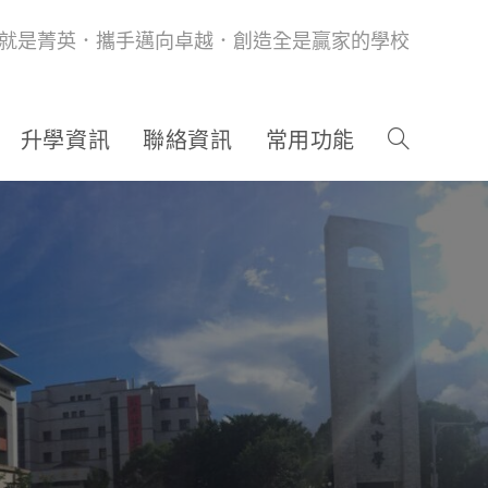
就是菁英．攜手邁向卓越．創造全是贏家的學校
升學資訊
聯絡資訊
常用功能