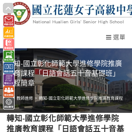
跳
轉
至
主
選單
要
內
容
轉知-國立彰化師範大學進修學院推廣
教育課程「日語會話五十音基礎班」
課程簡章
>
教師進修
>
轉知-國立彰化師範大學進修學院推廣教育課程「
轉知-國立彰化師範大學進修學院
推廣教育課程「日語會話五十音基