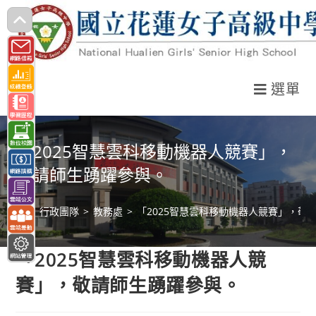
跳
轉
至
主
選單
要
內
容
「2025智慧雲科移動機器人競賽」，
敬請師生踴躍參與。
>
行政團隊
>
教務處
>
「2025智慧雲科移動機器人競賽」，敬
「2025智慧雲科移動機器人競
賽」，敬請師生踴躍參與。