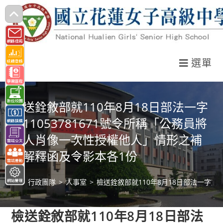
跳
轉
至
主
選單
要
內
容
檢送銓敘部就110年8月18日部法一字
第11053781671號令所稱「公務員將
個人肖像一次性授權他人」情形之補
充解釋函及令影本各1份
>
行政團隊
>
人事室
>
檢送銓敘部就110年8月18日部法一字第
檢送銓敘部就110年8月18日部法