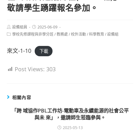
敬請學生踴躍報名參加。
Post
Post
設備組員
2025-06-09
author:
published:
Post
學校先修課程與非學分班
/
教務處
/
校外活動
/
科學教育
/
設備組
category:
來文-1-10
下載
Post Views:
303
相關內容
「跨 域協作PBL工作坊-電動車及永續能源的社會公平
與未 來」，邀請師生蒞臨參與。
2025-05-13