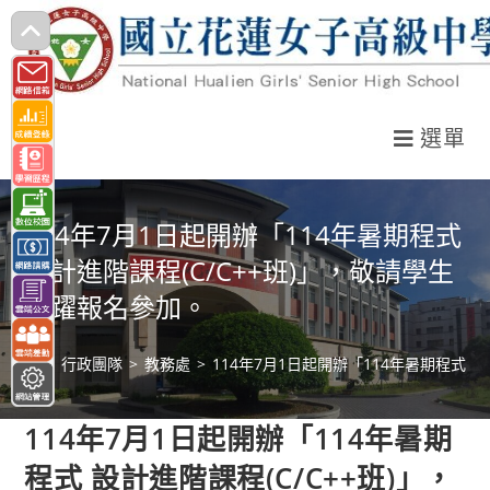
跳
轉
至
主
選單
要
內
容
114年7月1日起開辦「114年暑期程式
設計進階課程(C/C++班)」，敬請學生
踴躍報名參加。
>
行政團隊
>
教務處
>
114年7月1日起開辦「114年暑期程式 
114年7月1日起開辦「114年暑期
程式 設計進階課程(C/C++班)」，