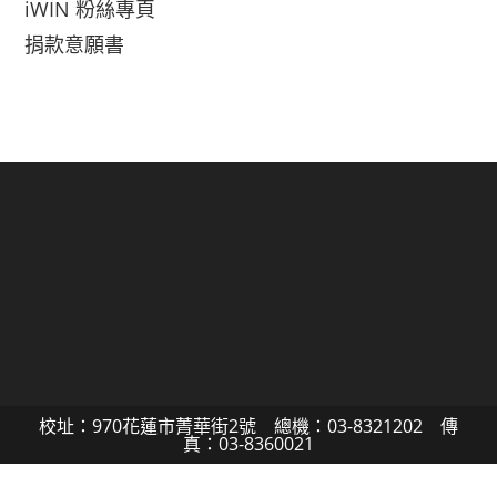
iWIN 粉絲專頁
捐款意願書
校址：970花蓮市菁華街2號 總機：03-8321202 傳
真：03-8360021