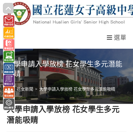
跳
轉
至
主
選單
要
內
容
大學申請入學放榜 花女學生多元潛能
吸睛
>
花女新聞
>
大學申請入學放榜 花女學生多元潛能吸睛
大學申請入學放榜 花女學生多元
潛能吸睛