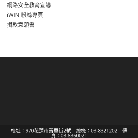
網路安全教育宣導
iWIN 粉絲專頁
捐款意願書
校址：970花蓮市菁華街2號 總機：03-8321202 傳
真：03-8360021