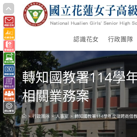
跳
轉
至
主
認識花女
行政團隊
要
內
容
轉知國教署114
相關業務案
>
行政團隊
>
人事室
>
轉知國教署114學年度徵聘商借