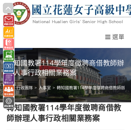
跳
轉
至
主
選單
要
內
容
轉知國教署114學年度徵聘商借教師辦
理人事行政相關業務案
>
行政團隊
>
人事室
>
轉知國教署114學年度徵聘商借教師辦
轉知國教署114學年度徵聘商借教
師辦理人事行政相關業務案