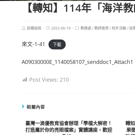
【轉知】114年「海洋
Post
Post
Post
設備組員
2025-06-19
教務處
/
教師進修
/
校外活動
/
設
author:
published:
category:
來文-1-41
下載
A09030000E_1140058107_senddoc1_Attach1
Post Views:
210
相關內容
臺灣一滴優教育協會辦理「學檔大解密！
轉知
打造屬於你的亮眼檔案」實體講座，歡迎
果