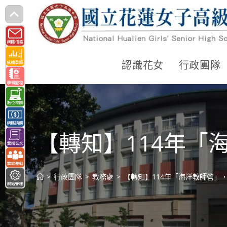
跳
轉
至
主
認識花女
行政團隊
要
內
容
【轉知】114年
>
行政團隊
>
教務處
>
【轉知】114年「海洋教師營」