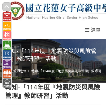
跳
轉
至
主
選單
要
內
容
轉知-「114年度『地震防災與風險管
理』教師研習」活動
>
教師進修
>
轉知-「114年度『地震防災與風險管理』教師研習
轉知-「114年度『地震防災與風險
管理』教師研習」活動