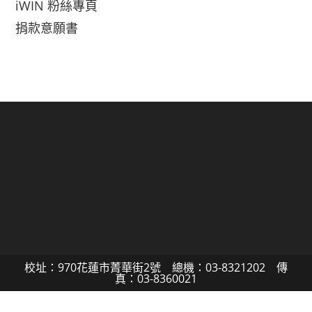
iWIN 粉絲專頁
捐款意願書
校址：970花蓮市菁華街2號 總機：03-8321202 傳
真：03-8360021