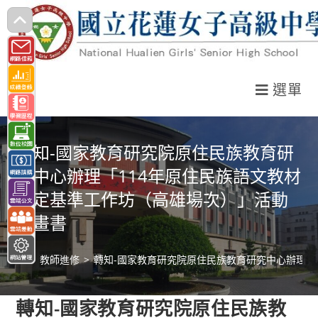
跳
轉
至
主
選單
要
內
容
轉知-國家教育研究院原住民族教育研
究中心辦理「114年原住民族語文教材
編定基準工作坊（高雄場次）」活動
計畫書
>
教師進修
>
轉知-國家教育研究院原住民族教育研究中心辦理「
轉知-國家教育研究院原住民族教