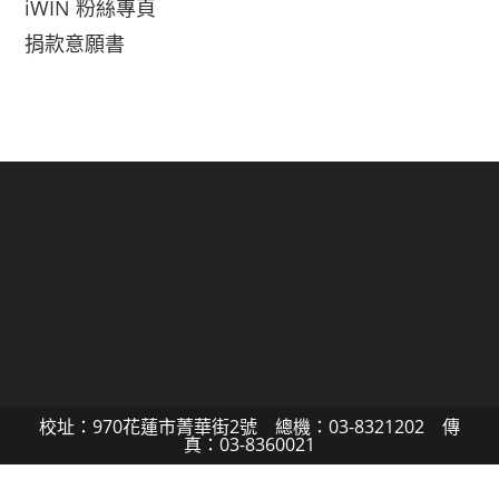
iWIN 粉絲專頁
捐款意願書
校址：970花蓮市菁華街2號 總機：03-8321202 傳
真：03-8360021