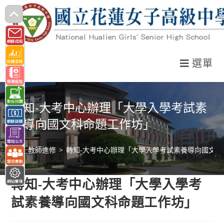
跳
轉
至
主
選單
要
內
容
轉知-大考中心辦理「大學入學考試素
養導向國文科命題工作坊」
>
教師進修
>
轉知-大考中心辦理「大學入學考試素養導向國文科
轉知-大考中心辦理「大學入學考
試素養導向國文科命題工作坊」