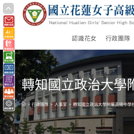
跳
轉
至
主
認識花女
行政團隊
要
內
容
轉知國立政治大學
>
行政團隊
>
人事室
>
轉知國立政治大學附屬高級中學