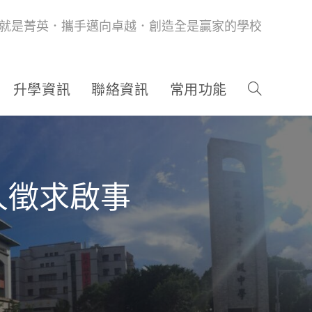
就是菁英．攜手邁向卓越．創造全是贏家的學校
升學資訊
聯絡資訊
常用功能
人徵求啟事