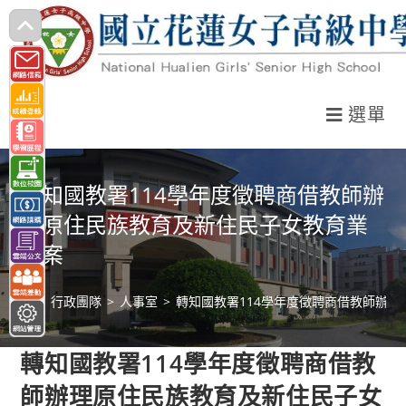
跳
轉
至
主
選單
要
內
容
轉知國教署114學年度徵聘商借教師辦
理原住民族教育及新住民子女教育業
務案
>
行政團隊
>
人事室
>
轉知國教署114學年度徵聘商借教師辦
轉知國教署114學年度徵聘商借教
師辦理原住民族教育及新住民子女